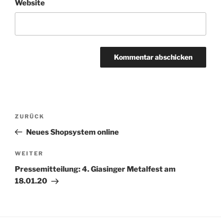
Website
Beitragsnavigation
Vorheriger
ZURÜCK
Beitrag
Neues Shopsystem online
Nächster
WEITER
Beitrag
Pressemitteilung: 4. Giasinger Metalfest am
18.01.20