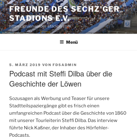
Zum
FREUNDE DES SECHZ'GER
Inhalt
STADIONS E.V.
springen
https://gruenwalder-stadion.com
Menü
VERÖFFENTLICHT
5. MÄRZ 2019
VON
FDSADMIN
AM
Podcast mit Steffi Dilba über die
Geschichte der Löwen
Sozusagen als Werbung und Teaser für unsere
Stadtteilspaziergänge gibt es frisch einen
umfangreichen Podcast über die Geschichte von 1860
mit unserer Tourleiterin Steffi Dilba. Das interview
führte Nick Kaßner, der Inhaber des Hörfehler-
Podcasts.