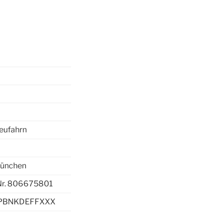
Neufahrn
München
Nr. 806675801
: PBNKDEFFXXX