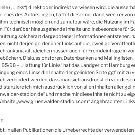
ele („Links“) direkt oder indirekt verwiesen wird, die ausserh
ches des Autors liegen, haftet dieser nur dann, wenn er von 
 ihm technisch möglich und zumutbar wäre, die Nutzung im Fa
rn. Für darüber hinausgehende Inhalte und insbesondere für S
utzung solcherart dargebotener Informationen entstehen, haf
en, nicht derjenige, der über Links auf die jeweilige Veröffentl
schränkung gilt gleichermassen auch für Fremdeinträge in v
ebüchern, Diskussionsforen, Datenbanken und Mailinglisten. 
 85/98 – „Haftung für Links“ hat das Landgericht Hamburg e
gung eines Links die Inhalte der gelinkten Seite ggf. mit zu 
ch verhindert werden, dass man sich ausdrücklich von diesen
 distanziere ich mich ausdrücklich von allen Inhalten aller geli
alder-stadion.de“ und mache mir diese Inhalte nicht zu eig
er Website „www.gruenwalder-stadion.com“ angebrachten Links
HT
ebt, in allen Publikationen die Urheberrechte der verwendeten