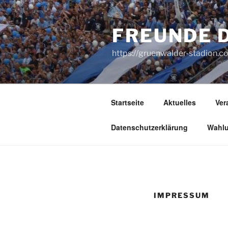
Zum
Inhalt
FREUNDE D
springen
https://gruenwalder-stadion.
Startseite
Aktuelles
Ver
Datenschutzerklärung
Wahlu
IMPRESSUM