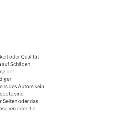
keit oder Qualität
h auf Schäden
ung der
diger
ens des Autors kein
gebote sind
er Seiten oder das
öschen oder die