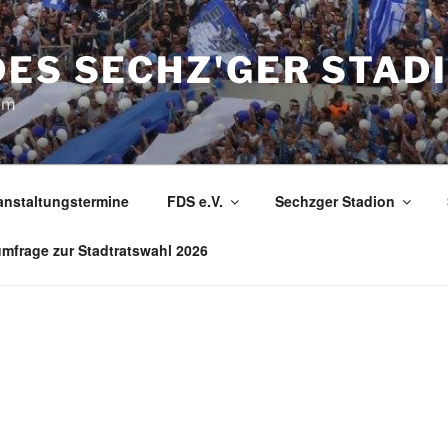
ES SECHZ'GER STADI
com
anstaltungstermine
FDS e.V.
Sechzger Stadion
mfrage zur Stadtratswahl 2026