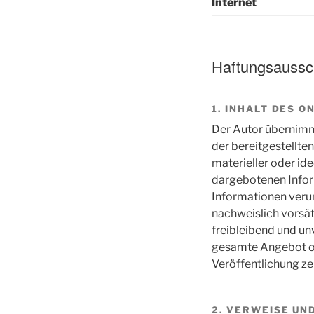
Internet
Haftungsaussc
1. INHALT DES 
Der Autor übernimmt 
der bereitgestellte
materieller oder id
dargebotenen Infor
Informationen verur
nachweislich vorsät
freibleibend und unv
gesamte Angebot oh
Veröffentlichung ze
2. VERWEISE UN