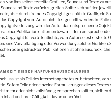
en, von ihm selbst erstellte Grafiken, Sounds und Texte zu nu
n, Sounds und Texte zurückzugreifen. Sollte sich auf den jewei
ete, aber durch fremdes Copyright geschützte Grafik, ein S
 das Copyright vom Autor nicht festgestellt werden. Im Falle 
opyrightverletzung wird der Autor das entsprechende Objekt
us seiner Publikation entfernen bzw. mit dem entsprechende
s Copyright für veröffentlichte, vom Autor selbst erstellte Ob
en. Eine Vervielfältigung oder Verwendung solcher Grafiken,
nischen oder gedruckten Publikationen ist ohne ausdrücklic
et.
SAMKEIT DIESES HAFTUNGSAUSSCHLUSSES
chluss ist als Teil des Internetangebotes zu betrachten, von
de. Sofern Teile oder einzelne Formulierungen dieses Textes
cht mehr oder nicht vollständig entsprechen sollten, bleiben d
 Inhalt und ihrer Gültigkeit davon unberührt.