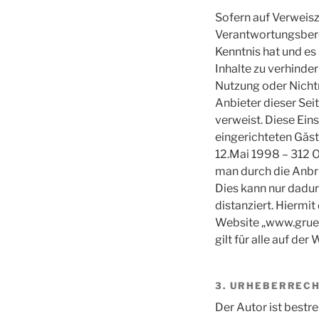
Sofern auf Verweiszi
Verantwortungsberei
Kenntnis hat und es
Inhalte zu verhinde
Nutzung oder Nichtn
Anbieter dieser Seit
verweist. Diese Ein
eingerichteten Gäst
12.Mai 1998 – 312 O
man durch die Anbrin
Dies kann nur dadur
distanziert. Hiermit
Website „www.gruenw
gilt für alle auf d
3. URHEBERREC
Der Autor ist bestr