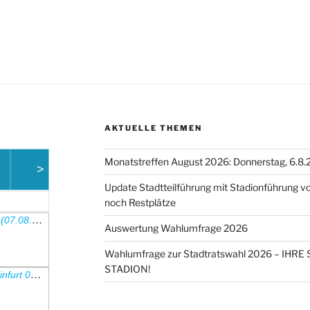
AKTUELLE THEMEN
Monatstreffen August 2026: Donnerstag, 6.8.
>
Update Stadtteilführung mit Stadionführung vor
noch Restplätze
TSV 1860 - FC Augsburg II (07.08.26, 19:00Uhr)
Auswertung Wahlumfrage 2026
Wahlumfrage zur Stadtratswahl 2026 – IH
STADION!
FC Bayern II - 1. FC Schweinfurt 05 (08.08.26, 14.00 Uhr)