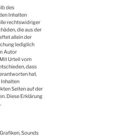
alb des
den Inhalten
lle rechtswidriger
chäden, die aus der
tet allein der
ichung lediglich
om Autor
Mit Urteil vom
ntschieden, dass
verantworten hat.
 Inhalten
nkten Seiten auf der
en. Diese Erklärung
.
 Grafiken, Sounds