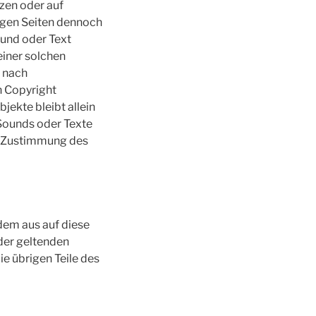
tzen oder auf
ligen Seiten dennoch
ound oder Text
einer solchen
 nach
n Copyright
jekte bleibt allein
 Sounds oder Texte
he Zustimmung des
 dem aus auf diese
 der geltenden
ie übrigen Teile des