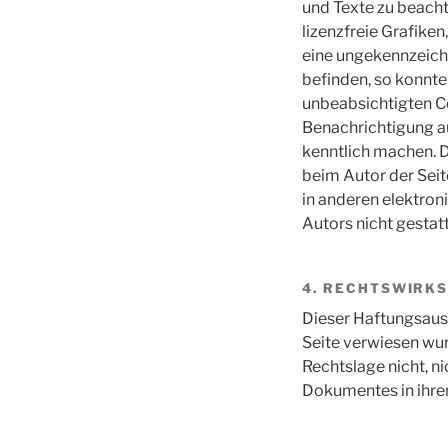
und Texte zu beacht
lizenzfreie Grafike
eine ungekennzeichn
befinden, so konnte
unbeabsichtigten C
Benachrichtigung a
kenntlich machen. Da
beim Autor der Seit
in anderen elektro
Autors nicht gestatt
4. RECHTSWIRK
Dieser Haftungsauss
Seite verwiesen wur
Rechtslage nicht, ni
Dokumentes in ihrem