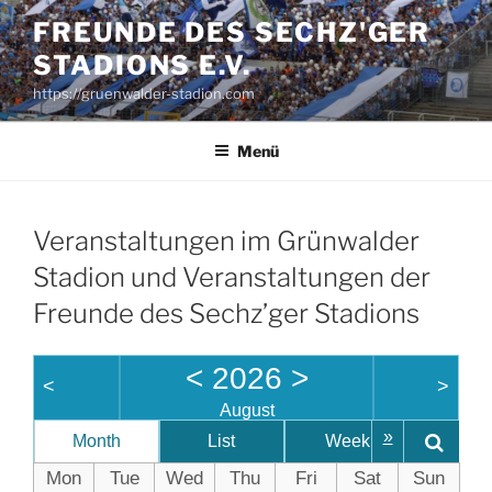
Zum
FREUNDE DES SECHZ'GER
Inhalt
STADIONS E.V.
springen
https://gruenwalder-stadion.com
Menü
Veranstaltungen im Grünwalder
Stadion und Veranstaltungen der
Freunde des Sechz’ger Stadions
<
2026
>
<
>
August
»
Month
List
Week
Day
Mon
Tue
Wed
Thu
Fri
Sat
Sun