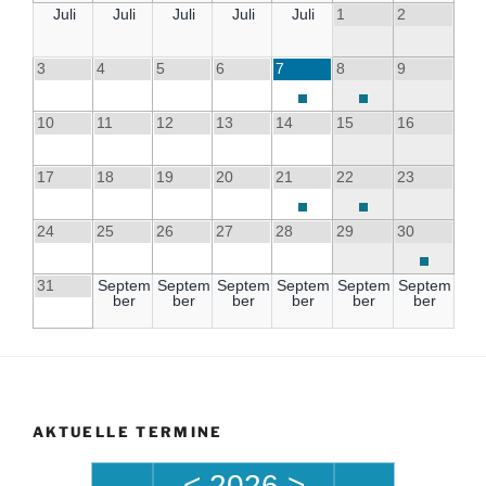
Juli
Juli
Juli
Juli
Juli
1
2
3
4
5
6
7
8
9
10
11
12
13
14
15
16
17
18
19
20
21
22
23
24
25
26
27
28
29
30
31
Septem
Septem
Septem
Septem
Septem
Septem
ber
ber
ber
ber
ber
ber
AKTUELLE TERMINE
<
2026
>