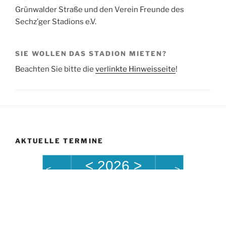
Grünwalder Straße und den Verein Freunde des
Sechz’ger Stadions e.V.
SIE WOLLEN DAS STADION MIETEN?
Beachten Sie bitte die
verlinkte Hinweisseite
!
AKTUELLE TERMINE
<
2026
>
<
>
August
List
FC Bayern II - 1. FC Schweinfurt 05 (08.08.26, 14.00 Uhr)
08
14:00 -16:00