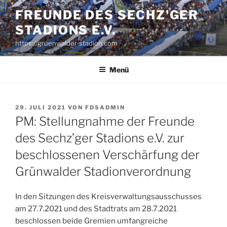
Zum
FREUNDE DES SECHZ'GER
Inhalt
STADIONS E.V.
springen
https://gruenwalder-stadion.com
Menü
VERÖFFENTLICHT
29. JULI 2021
VON
FDSADMIN
AM
PM: Stellungnahme der Freunde
des Sechz’ger Stadions e.V. zur
beschlossenen Verschärfung der
Grünwalder Stadionverordnung
In den Sitzungen des Kreisverwaltungsausschusses
am 27.7.2021 und des Stadtrats am 28.7.2021
beschlossen beide Gremien umfangreiche