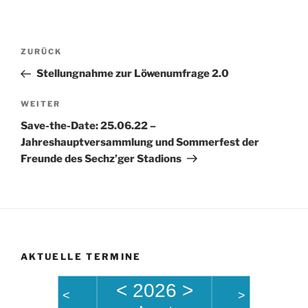
Beitragsnavigation
Vorheriger
ZURÜCK
Beitrag
Stellungnahme zur Löwenumfrage 2.0
Nächster
WEITER
Beitrag
Save-the-Date: 25.06.22 –
Jahreshauptversammlung und Sommerfest der
Freunde des Sechz’ger Stadions
AKTUELLE TERMINE
<
2026
>
<
>