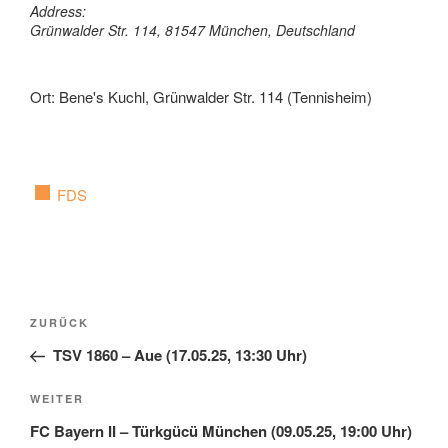
Address:
Grünwalder Str. 114, 81547 München, Deutschland
Ort: Bene's Kuchl, Grünwalder Str. 114 (Tennisheim)
FDS
Beitragsnavigation
Vorheriger
ZURÜCK
Beitrag
TSV 1860 – Aue (17.05.25, 13:30 Uhr)
Nächster
WEITER
Beitrag
FC Bayern II – Türkgücü München (09.05.25, 19:00 Uhr)