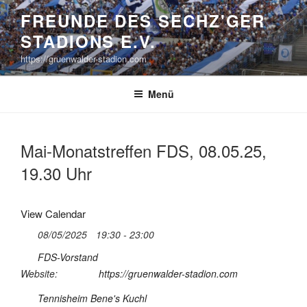
Zum
FREUNDE DES SECHZ'GER
Inhalt
STADIONS E.V.
springen
https://gruenwalder-stadion.com
Menü
Mai-Monatstreffen FDS, 08.05.25,
19.30 Uhr
View Calendar
08/05/2025
19:30 - 23:00
FDS-Vorstand
Website:
https://gruenwalder-stadion.com
Tennisheim Bene's Kuchl