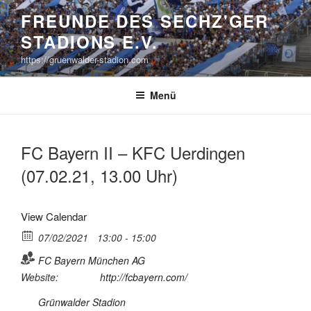
Zum
FREUNDE DES SECHZ'GER
Inhalt
STADIONS E.V.
springen
https://gruenwalder-stadion.com
Menü
FC Bayern II – KFC Uerdingen
(07.02.21, 13.00 Uhr)
View Calendar
07/02/2021
13:00 - 15:00
FC Bayern München AG
Website:
http://fcbayern.com/
Grünwalder Stadion