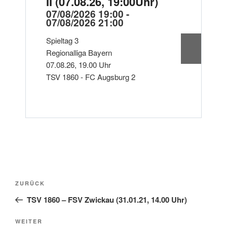
II (07.08.26, 19:00Uhr)
S
1
07/08/2026 19:00 -
07/08/2026 21:00
0
0
Spieltag 3
S
Regionalliga Bayern
R
07.08.26, 19.00 Uhr
TSV 1860 - FC Augsburg 2
F
S
Beitragsnavigation
Vorheriger
ZURÜCK
Beitrag
TSV 1860 – FSV Zwickau (31.01.21, 14.00 Uhr)
Nächster
WEITER