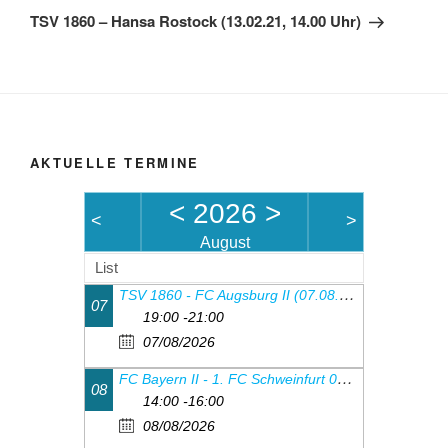
Beitrag
TSV 1860 – Hansa Rostock (13.02.21, 14.00 Uhr)
AKTUELLE TERMINE
<
2026
>
<
>
August
List
TSV 1860 - FC Augsburg II (07.08.26, 19:00Uhr)
07
19:00 -21:00
07/08/2026
FC Bayern II - 1. FC Schweinfurt 05 (08.08.26, 14.00 Uhr)
08
14:00 -16:00
08/08/2026