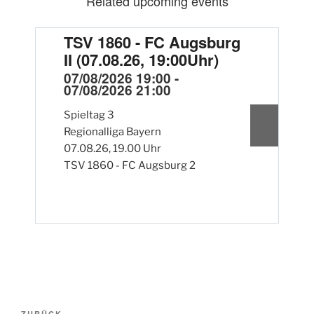
Related upcoming events
TSV 1860 - FC Augsburg
F
II (07.08.26, 19:00Uhr)
S
1
07/08/2026 19:00 -
07/08/2026 21:00
0
0
Spieltag 3
Regionalliga Bayern
S
07.08.26, 19.00 Uhr
R
TSV 1860 - FC Augsburg 2
F
S
Beitragsnavigation
ZURÜCK