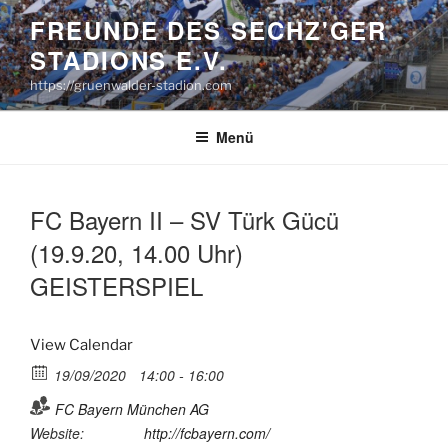
Zum
FREUNDE DES SECHZ'GER
Inhalt
STADIONS E.V.
springen
https://gruenwalder-stadion.com
Menü
FC Bayern II – SV Türk Gücü
(19.9.20, 14.00 Uhr)
GEISTERSPIEL
View Calendar
19/09/2020
14:00 - 16:00
FC Bayern München AG
Website:
http://fcbayern.com/