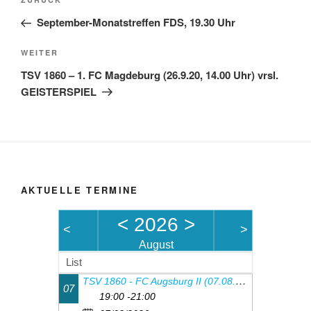
Vorheriger
Beitrag
September-Monatstreffen FDS, 19.30 Uhr
Nächster
WEITER
Beitrag
TSV 1860 – 1. FC Magdeburg (26.9.20, 14.00 Uhr) vrsl.
GEISTERSPIEL
AKTUELLE TERMINE
<
2026
>
<
>
August
List
TSV 1860 - FC Augsburg II (07.08.26, 19:00Uhr)
07
19:00 -21:00