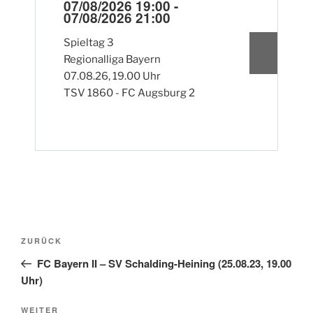
1
07/08/2026 19:00 -
07/08/2026 21:00
0
0
Spieltag 3
Regionalliga Bayern
S
07.08.26, 19.00 Uhr
R
TSV 1860 - FC Augsburg 2
F
S
Beitragsnavigation
Vorheriger
ZURÜCK
Beitrag
FC Bayern II – SV Schalding-Heining (25.08.23, 19.00
Uhr)
Nächster
WEITER