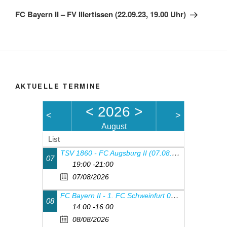
Beitrag
FC Bayern II – FV Illertissen (22.09.23, 19.00 Uhr)
AKTUELLE TERMINE
<
2026
>
<
>
August
List
TSV 1860 - FC Augsburg II (07.08.26, 19:00Uhr)
07
19:00 -21:00
07/08/2026
FC Bayern II - 1. FC Schweinfurt 05 (08.08.26, 14.00 Uhr)
08
14:00 -16:00
08/08/2026