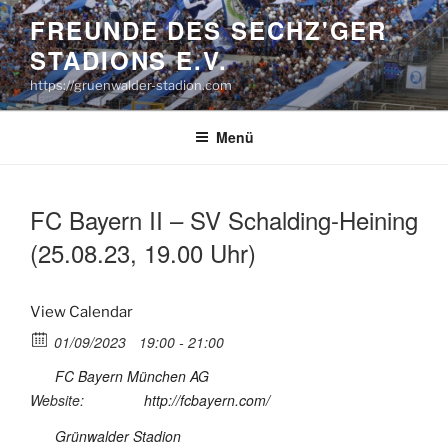
Zum
FREUNDE DES SECHZ'GER
Inhalt
STADIONS E.V.
springen
https://gruenwalder-stadion.com
Menü
FC Bayern II – SV Schalding-Heining
(25.08.23, 19.00 Uhr)
View Calendar
01/09/2023
19:00 - 21:00
FC Bayern München AG
Website:
http://fcbayern.com/
Grünwalder Stadion